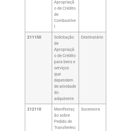
Apropriaçã
o de Crédito
de
Combustíve
l
211150
Solicitação
Destinatário
de
Apropriaçã
o de Crédito
para bens e
serviços
que
dependem
de atividade
do
adquirente
212110
Manifestaç
Sucessora
ão sobre
Pedido de
Transferênc