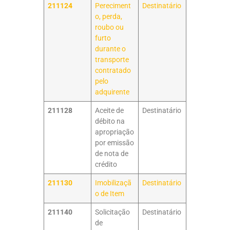
211124
Pereciment
Destinatário
o, perda,
roubo ou
furto
durante o
transporte
contratado
pelo
adquirente
211128
Aceite de
Destinatário
débito na
apropriação
por emissão
de nota de
crédito
211130
Imobilizaçã
Destinatário
o de Item
211140
Solicitação
Destinatário
de