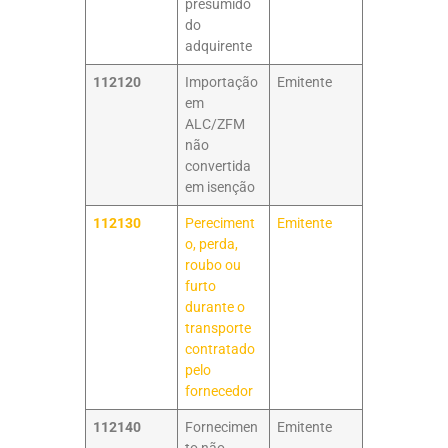
presumido
do
adquirente
112120
Importação
Emitente
em
ALC/ZFM
não
convertida
em isenção
112130
Pereciment
Emitente
o, perda,
roubo ou
furto
durante o
transporte
contratado
pelo
fornecedor
112140
Fornecimen
Emitente