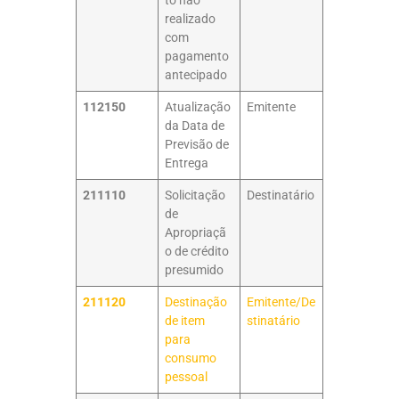
to não
realizado
com
pagamento
antecipado
112150
Atualização
Emitente
da Data de
Previsão de
Entrega
211110
Solicitação
Destinatário
de
Apropriaçã
o de crédito
presumido
211120
Destinação
Emitente/De
de item
stinatário
para
consumo
pessoal