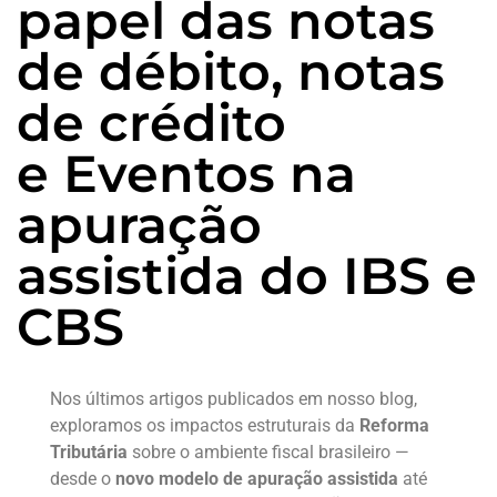
papel das notas
de débito, notas
de crédito
e Eventos na
apuração
assistida do IBS e
CBS
Nos últimos artigos publicados em nosso blog,
exploramos os impactos estruturais da
Reforma
Tributária
sobre o ambiente fiscal brasileiro —
desde o
novo modelo de apuração assistida
até